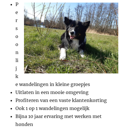
P
e
r
s
o
o
n
li
j
k
e wandelingen in kleine groepjes
Uitlaten in een mooie omgeving
Profiteren van een vaste klantenkorting
Ook 1 op 1 wandelingen mogelijk
Bijna 10 jaar ervaring met werken met
honden