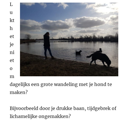
L
u
kt
h
et
je
ni
et
o
m
dagelijks een grote wandeling met je hond te
maken?
Bijvoorbeeld door je drukke baan, tijdgebrek of
lichamelijke ongemakken?