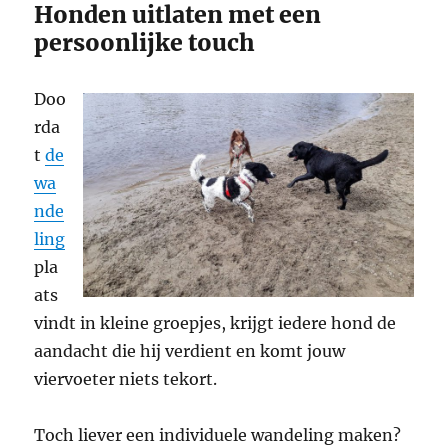
Honden uitlaten met een
persoonlijke touch
Doo
rda
t
de
wa
nde
ling
pla
ats
vindt in kleine groepjes, krijgt iedere hond de
aandacht die hij verdient en komt jouw
viervoeter niets tekort.
Toch liever een individuele wandeling maken?