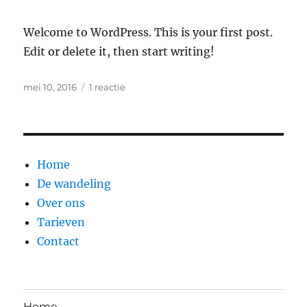
Welcome to WordPress. This is your first post.
Edit or delete it, then start writing!
Geplaatst
op
mei 10, 2016
1 reactie
op
Hello
world!
Home
De wandeling
Over ons
Tarieven
Contact
Home